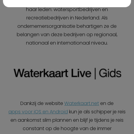
HISWA-RECRON
ondersteunt, verbindt en promoot
haar leden: watersportbedrijven en
recreatiebedrijven in Nederland. Als
ondernemersorganisatie behartigen ze de
belangen van deze bedrijven op regionaal,
nationaal en internationaal niveau.
Dankzij de website
Waterkaart.net
en de
apps voor iOS en Android
kun je als schipper je reis
en aankomst slim plannen en blijf je tijdens je reis
constant op de hoogte van de immer